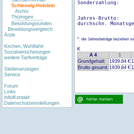
Schleswig-Holstein
Archiv
Thüringen
Jahres-Brutto:    
Besoldungsrunden
Besoldungsvergleich
Ärzte
1
: die Jahresbeträge beziehen s
Kirchen, Wohlfahrt
K
Sozialversicherungen
A 4
1
..
..
weitere Tarifverträge
Grundgehalt:
1939.84 €
1
Brutto gesamt:
1939.84 €
1
Stellenanzeigen
Service
Forum
Links
Info/Kontakt
Datenschutzeinstellungen