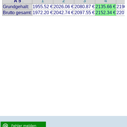
A 5
1
2
3
4
..
..
Grundgehalt:
1955.52 €
2026.06 €
2080.87 €
2135.66 €
2190
Brutto gesamt:
1972.20 €
2042.74 €
2097.55 €
2152.34 €
2207