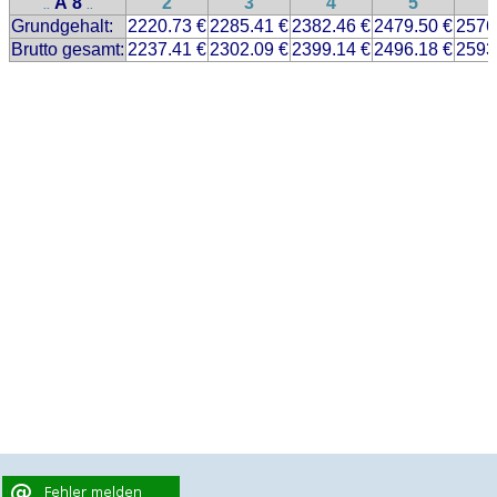
A 8
2
3
4
5
..
..
Grundgehalt:
2220.73 €
2285.41 €
2382.46 €
2479.50 €
2576
Brutto gesamt:
2237.41 €
2302.09 €
2399.14 €
2496.18 €
2593