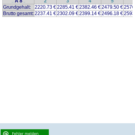
A 8
2
3
4
5
..
..
Grundgehalt:
2220.73 €
2285.41 €
2382.46 €
2479.50 €
2576
Brutto gesamt:
2237.41 €
2302.09 €
2399.14 €
2496.18 €
2593