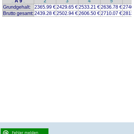
A 9
2
3
4
5
..
..
Grundgehalt:
2365.99 €
2429.65 €
2533.21 €
2636.78 €
2740
Brutto gesamt:
2439.28 €
2502.94 €
2606.50 €
2710.07 €
2813