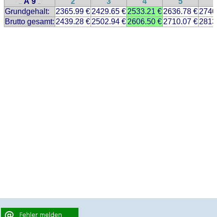
A 9
2
3
4
5
..
..
Grundgehalt:
2365.99 €
2429.65 €
2533.21 €
2636.78 €
2740
Brutto gesamt:
2439.28 €
2502.94 €
2606.50 €
2710.07 €
2813