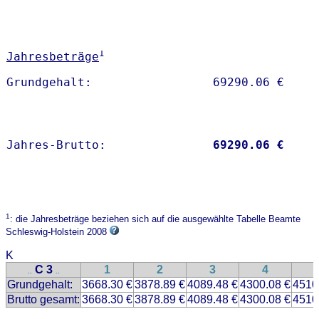
1
Jahresbeträge
Jahres-Brutto:               
69290.06 €
1
: die Jahresbeträge beziehen sich auf die ausgewählte Tabelle Beamte
Schleswig-Holstein 2008
K
C 3
1
2
3
4
..
..
Grundgehalt:
3668.30 €
3878.89 €
4089.48 €
4300.08 €
4510
Brutto gesamt:
3668.30 €
3878.89 €
4089.48 €
4300.08 €
4510