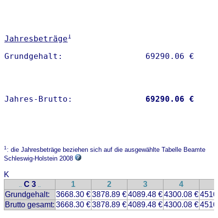
1
Jahresbeträge
Jahres-Brutto:               
69290.06 €
1
: die Jahresbeträge beziehen sich auf die ausgewählte Tabelle Beamte
Schleswig-Holstein 2008
K
C 3
1
2
3
4
..
..
Grundgehalt:
3668.30 €
3878.89 €
4089.48 €
4300.08 €
4510
Brutto gesamt:
3668.30 €
3878.89 €
4089.48 €
4300.08 €
4510