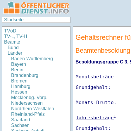
Startseite
TVöD
Gehaltsrechner fü
TV-L, TV-H
Beamte
Bund
Beamtenbesoldung 
Länder
Baden-Württemberg
Besoldungsgruppe C 3, St
Bayern
Berlin
Brandenburg
Monatsbeträge
Bremen
Hamburg
Hessen
Mecklenbg.-Vorp.
Monats-Brutto:    
Niedersachsen
Nordrhein-Westfalen
Rheinland-Pfalz
1
Jahresbeträge
Saarland
Sachsen
Sachsen-Anhalt