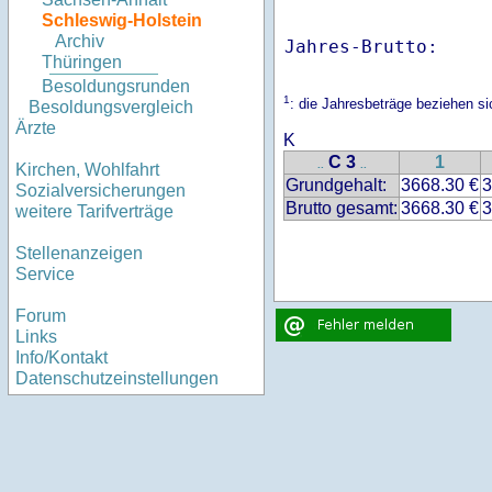
Schleswig-Holstein
Archiv
Jahres-Brutto:    
Thüringen
Besoldungsrunden
1
: die Jahresbeträge beziehen s
Besoldungsvergleich
Ärzte
K
C 3
1
..
..
Kirchen, Wohlfahrt
Grundgehalt:
3668.30 €
3
Sozialversicherungen
Brutto gesamt:
3668.30 €
3
weitere Tarifverträge
Stellenanzeigen
Service
Forum
Links
Info/Kontakt
Datenschutzeinstellungen