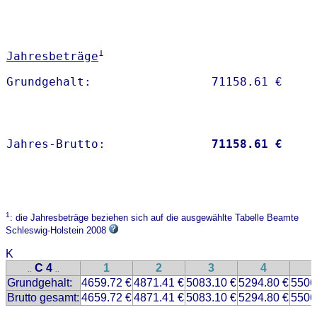
1
Jahresbeträge
Jahres-Brutto:               
71158.61 €
1
: die Jahresbeträge beziehen sich auf die ausgewählte Tabelle Beamte
Schleswig-Holstein 2008
K
C 4
1
2
3
4
..
..
Grundgehalt:
4659.72 €
4871.41 €
5083.10 €
5294.80 €
5506
Brutto gesamt:
4659.72 €
4871.41 €
5083.10 €
5294.80 €
5506