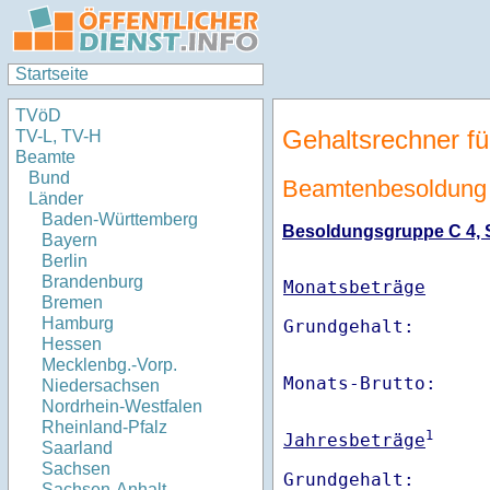
Startseite
TVöD
Gehaltsrechner fü
TV-L, TV-H
Beamte
Bund
Beamtenbesoldung 
Länder
Baden-Württemberg
Besoldungsgruppe C 4, St
Bayern
Berlin
Brandenburg
Monatsbeträge
Bremen
Hamburg
Hessen
Mecklenbg.-Vorp.
Monats-Brutto:    
Niedersachsen
Nordrhein-Westfalen
Rheinland-Pfalz
1
Jahresbeträge
Saarland
Sachsen
Sachsen-Anhalt