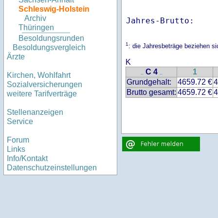
Schleswig-Holstein
Archiv
Jahres-Brutto:    
Thüringen
Besoldungsrunden
1
: die Jahresbeträge beziehen s
Besoldungsvergleich
Ärzte
K
C 4
1
..
..
Kirchen, Wohlfahrt
Grundgehalt:
4659.72 €
4
Sozialversicherungen
Brutto gesamt:
4659.72 €
4
weitere Tarifverträge
Stellenanzeigen
Service
Forum
Links
Info/Kontakt
Datenschutzeinstellungen