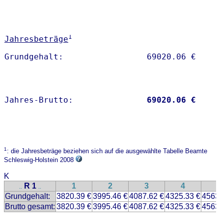
1
Jahresbeträge
Jahres-Brutto:               
69020.06 €
1
: die Jahresbeträge beziehen sich auf die ausgewählte Tabelle Beamte
Schleswig-Holstein 2008
K
R 1
1
2
3
4
..
..
Grundgehalt:
3820.39 €
3995.46 €
4087.62 €
4325.33 €
4563
Brutto gesamt:
3820.39 €
3995.46 €
4087.62 €
4325.33 €
4563