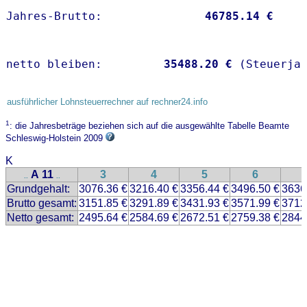
Jahres-Brutto:               
46785.14 €
netto bleiben:         
35488.20 €
 (Steuerja
ausführlicher Lohnsteuerrechner auf rechner24.info
1
: die Jahresbeträge beziehen sich auf die ausgewählte Tabelle Beamte
Schleswig-Holstein 2009
K
A 11
3
4
5
6
..
..
Grundgehalt:
3076.36 €
3216.40 €
3356.44 €
3496.50 €
3636
Brutto gesamt:
3151.85 €
3291.89 €
3431.93 €
3571.99 €
3712
Netto gesamt:
2495.64 €
2584.69 €
2672.51 €
2759.38 €
2844