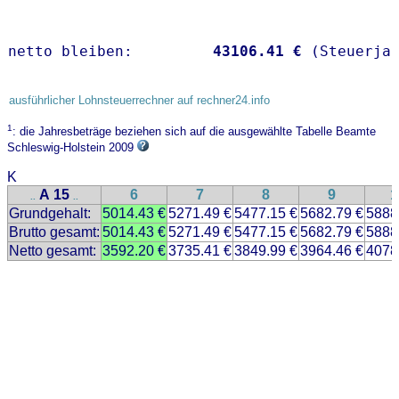
netto bleiben:         
43106.41 €
 (Steuerja
ausführlicher Lohnsteuerrechner auf rechner24.info
1
: die Jahresbeträge beziehen sich auf die ausgewählte Tabelle Beamte
Schleswig-Holstein 2009
K
A 15
6
7
8
9
1
..
..
Grundgehalt:
5014.43 €
5271.49 €
5477.15 €
5682.79 €
5888
Brutto gesamt:
5014.43 €
5271.49 €
5477.15 €
5682.79 €
5888
Netto gesamt:
3592.20 €
3735.41 €
3849.99 €
3964.46 €
4078