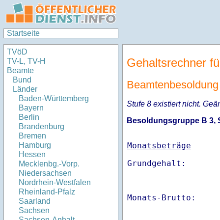
Startseite
TVöD
Gehaltsrechner fü
TV-L, TV-H
Beamte
Bund
Beamtenbesoldung 
Länder
Baden-Württemberg
Stufe 8 existiert nicht. Geä
Bayern
Berlin
Besoldungsgruppe B 3, St
Brandenburg
Bremen
Monatsbeträge
Hamburg
Hessen
Mecklenbg.-Vorp.
Niedersachsen
Nordrhein-Westfalen
Rheinland-Pfalz
Monats-Brutto:    
Saarland
Sachsen
Sachsen-Anhalt