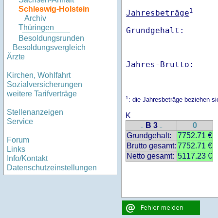
Schleswig-Holstein
1
Jahresbeträge
Archiv
Thüringen
Besoldungsrunden
Besoldungsvergleich
Ärzte
Jahres-Brutto:    
Kirchen, Wohlfahrt
Sozialversicherungen
weitere Tarifverträge
1
: die Jahresbeträge beziehen s
Stellenanzeigen
K
Service
B 3
0
..
..
Grundgehalt:
7752.71 €
Forum
Brutto gesamt:
7752.71 €
Links
Netto gesamt:
5117.23 €
Info/Kontakt
Datenschutzeinstellungen