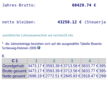
Jahres-Brutto:               
60429.74 €
netto bleiben:         
43250.12 €
 (Steuerja
ausführlicher Lohnsteuerrechner auf rechner24.info
1
: die Jahresbeträge beziehen sich auf die ausgewählte Tabelle Beamte
Schleswig-Holstein 2009
K
C 1
1
2
3
4
..
..
Grundgehalt:
3473.17 €
3593.39 €
3713.58 €
3833.77 €
3954
Brutto gesamt:
3473.17 €
3593.39 €
3713.58 €
3833.77 €
3954
Netto gesamt:
2698.19 €
2772.51 €
2845.93 €
2918.47 €
2990