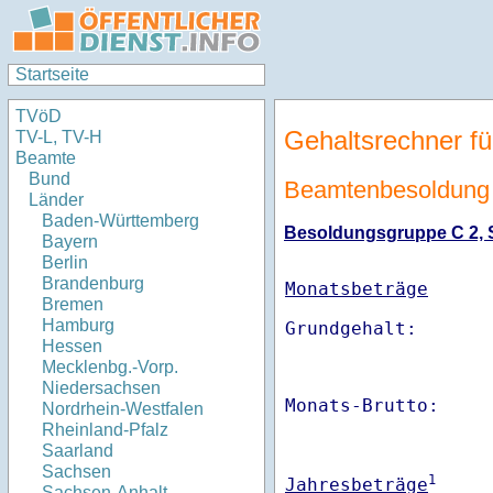
Startseite
TVöD
Gehaltsrechner fü
TV-L, TV-H
Beamte
Bund
Beamtenbesoldung 
Länder
Baden-Württemberg
Besoldungsgruppe C 2, St
Bayern
Berlin
Brandenburg
Monatsbeträge
Bremen
Hamburg
Hessen
Mecklenbg.-Vorp.
Niedersachsen
Monats-Brutto:    
Nordrhein-Westfalen
Rheinland-Pfalz
Saarland
Sachsen
1
Jahresbeträge
Sachsen-Anhalt