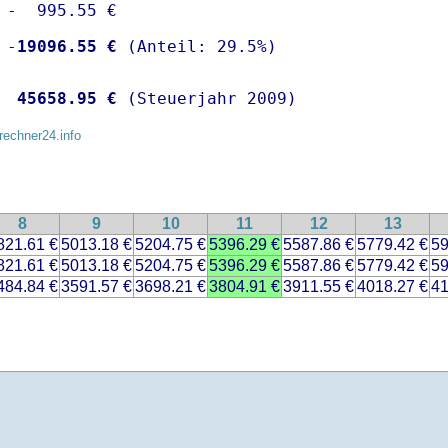
 -  995.55 €

 -
19096.55 €
  
45658.95 €
 (Steuerjahr 2009)
rechner24.info
8
9
10
11
12
13
821.61 €
5013.18 €
5204.75 €
5396.29 €
5587.86 €
5779.42 €
59
821.61 €
5013.18 €
5204.75 €
5396.29 €
5587.86 €
5779.42 €
59
484.84 €
3591.57 €
3698.21 €
3804.91 €
3911.55 €
4018.27 €
41