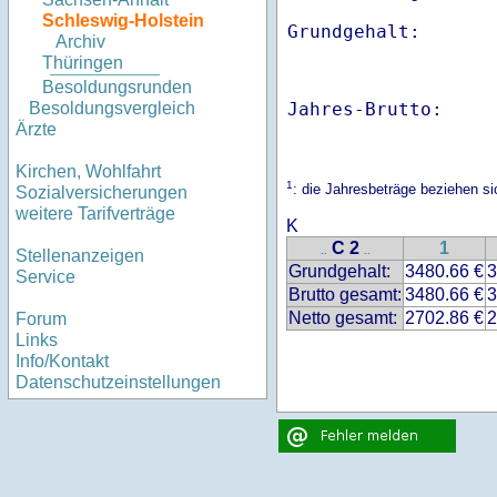
Schleswig-Holstein
Archiv
Thüringen
Besoldungsrunden
Jahres-Brutto:    
Besoldungsvergleich
Ärzte
Kirchen, Wohlfahrt
1
: die Jahresbeträge beziehen s
Sozialversicherungen
weitere Tarifverträge
K
C 2
1
..
..
Stellenanzeigen
Grundgehalt:
3480.66 €
3
Service
Brutto gesamt:
3480.66 €
3
Netto gesamt:
2702.86 €
2
Forum
Links
Info/Kontakt
Datenschutzeinstellungen