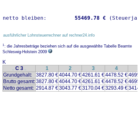
netto bleiben:         
55469.78 €
 (Steuerja
ausführlicher Lohnsteuerrechner auf rechner24.info
1
: die Jahresbeträge beziehen sich auf die ausgewählte Tabelle Beamte
Schleswig-Holstein 2009
K
C 3
1
2
3
4
..
..
Grundgehalt:
3827.80 €
4044.70 €
4261.61 €
4478.52 €
4695
Brutto gesamt:
3827.80 €
4044.70 €
4261.61 €
4478.52 €
4695
Netto gesamt:
2914.87 €
3043.77 €
3170.04 €
3293.49 €
3414