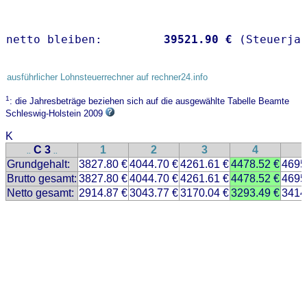
netto bleiben:         
39521.90 €
 (Steuerja
ausführlicher Lohnsteuerrechner auf rechner24.info
1
: die Jahresbeträge beziehen sich auf die ausgewählte Tabelle Beamte
Schleswig-Holstein 2009
K
C 3
1
2
3
4
..
..
Grundgehalt:
3827.80 €
4044.70 €
4261.61 €
4478.52 €
4695
Brutto gesamt:
3827.80 €
4044.70 €
4261.61 €
4478.52 €
4695
Netto gesamt:
2914.87 €
3043.77 €
3170.04 €
3293.49 €
3414