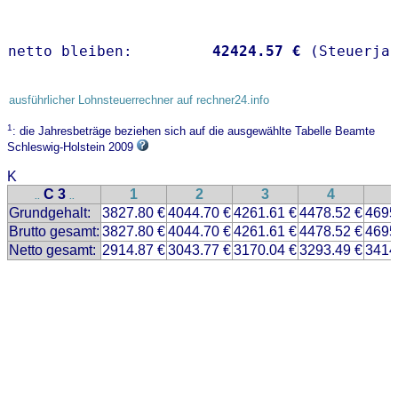
netto bleiben:         
42424.57 €
 (Steuerja
ausführlicher Lohnsteuerrechner auf rechner24.info
1
: die Jahresbeträge beziehen sich auf die ausgewählte Tabelle Beamte
Schleswig-Holstein 2009
K
C 3
1
2
3
4
..
..
Grundgehalt:
3827.80 €
4044.70 €
4261.61 €
4478.52 €
4695
Brutto gesamt:
3827.80 €
4044.70 €
4261.61 €
4478.52 €
4695
Netto gesamt:
2914.87 €
3043.77 €
3170.04 €
3293.49 €
3414