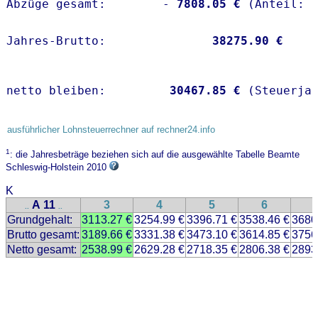
Abzüge gesamt:        -
 7808.05 €
Jahres-Brutto:               
38275.90 €
netto bleiben:         
30467.85 €
 (Steuerja
ausführlicher Lohnsteuerrechner auf rechner24.info
1
: die Jahresbeträge beziehen sich auf die ausgewählte Tabelle Beamte
Schleswig-Holstein 2010
K
A 11
3
4
5
6
..
..
Grundgehalt:
3113.27 €
3254.99 €
3396.71 €
3538.46 €
3680
Brutto gesamt:
3189.66 €
3331.38 €
3473.10 €
3614.85 €
3756
Netto gesamt:
2538.99 €
2629.28 €
2718.35 €
2806.38 €
2893