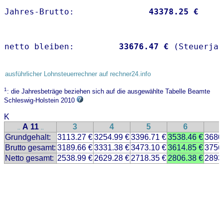
Jahres-Brutto:               
43378.25 €
netto bleiben:         
33676.47 €
 (Steuerja
ausführlicher Lohnsteuerrechner auf rechner24.info
1
: die Jahresbeträge beziehen sich auf die ausgewählte Tabelle Beamte
Schleswig-Holstein 2010
K
A 11
3
4
5
6
..
..
Grundgehalt:
3113.27 €
3254.99 €
3396.71 €
3538.46 €
3680
Brutto gesamt:
3189.66 €
3331.38 €
3473.10 €
3614.85 €
3756
Netto gesamt:
2538.99 €
2629.28 €
2718.35 €
2806.38 €
2893