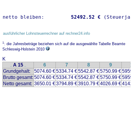
netto bleiben:         
52492.52 €
 (Steuerja
ausführlicher Lohnsteuerrechner auf rechner24.info
1
: die Jahresbeträge beziehen sich auf die ausgewählte Tabelle Beamte
Schleswig-Holstein 2010
K
A 15
6
7
8
9
1
..
..
Grundgehalt:
5074.60 €
5334.74 €
5542.87 €
5750.99 €
5959
Brutto gesamt:
5074.60 €
5334.74 €
5542.87 €
5750.99 €
5959
Netto gesamt:
3650.01 €
3794.89 €
3910.79 €
4026.69 €
4142