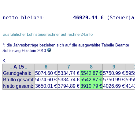
netto bleiben:         
46929.44 €
 (Steuerja
ausführlicher Lohnsteuerrechner auf rechner24.info
1
: die Jahresbeträge beziehen sich auf die ausgewählte Tabelle Beamte
Schleswig-Holstein 2010
K
A 15
6
7
8
9
1
..
..
Grundgehalt:
5074.60 €
5334.74 €
5542.87 €
5750.99 €
5959
Brutto gesamt:
5074.60 €
5334.74 €
5542.87 €
5750.99 €
5959
Netto gesamt:
3650.01 €
3794.89 €
3910.79 €
4026.69 €
4142