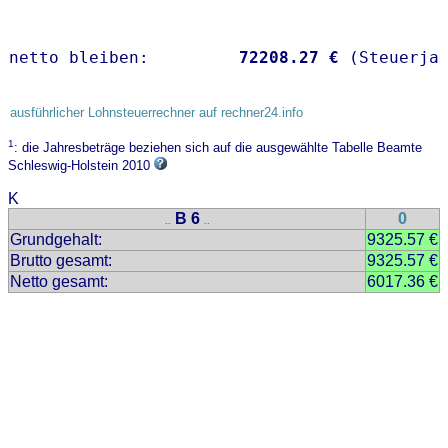
netto bleiben:         
72208.27 €
 (Steuerja
ausführlicher Lohnsteuerrechner auf rechner24.info
1
: die Jahresbeträge beziehen sich auf die ausgewählte Tabelle Beamte
Schleswig-Holstein 2010
K
B 6
0
..
..
Grundgehalt:
9325.57 €
Brutto gesamt:
9325.57 €
Netto gesamt:
6017.36 €