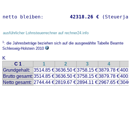
netto bleiben:         
42318.26 €
 (Steuerja
ausführlicher Lohnsteuerrechner auf rechner24.info
1
: die Jahresbeträge beziehen sich auf die ausgewählte Tabelle Beamte
Schleswig-Holstein 2010
K
C 1
1
2
3
4
..
..
Grundgehalt:
3514.85 €
3636.50 €
3758.15 €
3879.78 €
4001
Brutto gesamt:
3514.85 €
3636.50 €
3758.15 €
3879.78 €
4001
Netto gesamt:
2744.44 €
2819.67 €
2894.11 €
2967.65 €
3040