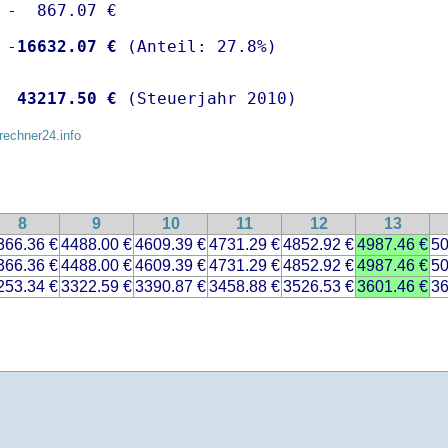
 -  867.07 €

 -
16632.07 €
  
43217.50 €
 (Steuerjahr 2010)
rechner24.info
8
9
10
11
12
13
366.36 €
4488.00 €
4609.39 €
4731.29 €
4852.92 €
4987.46 €
50
366.36 €
4488.00 €
4609.39 €
4731.29 €
4852.92 €
4987.46 €
50
253.34 €
3322.59 €
3390.87 €
3458.88 €
3526.53 €
3601.46 €
36