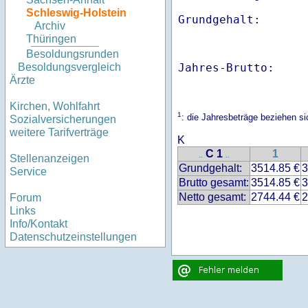
Schleswig-Holstein
Archiv
Thüringen
Besoldungsrunden
Jahres-Brutto:    
Besoldungsvergleich
Ärzte
Kirchen, Wohlfahrt
1
: die Jahresbeträge beziehen s
Sozialversicherungen
weitere Tarifverträge
K
C 1
1
..
..
Stellenanzeigen
Grundgehalt:
3514.85 €
3
Service
Brutto gesamt:
3514.85 €
3
Netto gesamt:
2744.44 €
2
Forum
Links
Info/Kontakt
Datenschutzeinstellungen