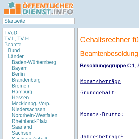
Startseite
TVöD
Gehaltsrechner fü
TV-L, TV-H
Beamte
Bund
Beamtenbesoldung 
Länder
Baden-Württemberg
Besoldungsgruppe C 1, St
Bayern
Berlin
Brandenburg
Monatsbeträge
Bremen
Hamburg
Hessen
Mecklenbg.-Vorp.
Niedersachsen
Monats-Brutto:    
Nordrhein-Westfalen
Rheinland-Pfalz
Saarland
Sachsen
1
Jahresbeträge
Sachsen-Anhalt