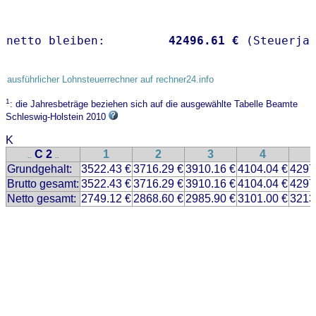
netto bleiben:         
42496.61 €
 (Steuerja
ausführlicher Lohnsteuerrechner auf rechner24.info
1
: die Jahresbeträge beziehen sich auf die ausgewählte Tabelle Beamte
Schleswig-Holstein 2010
K
C 2
1
2
3
4
..
..
Grundgehalt:
3522.43 €
3716.29 €
3910.16 €
4104.04 €
4297
Brutto gesamt:
3522.43 €
3716.29 €
3910.16 €
4104.04 €
4297
Netto gesamt:
2749.12 €
2868.60 €
2985.90 €
3101.00 €
3213