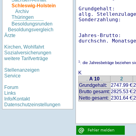
Schleswig-Holstein
Grundgehalt:       
Archiv
allg. Stellenzulage
Thüringen
Besoldungsrunden
Besoldungsvergleich
Jahres-Brutto:    
Ärzte
Kirchen, Wohlfahrt
Sozialversicherungen
weitere Tarifverträge
1
: die Jahresbeträge beziehen s
Stellenanzeigen
K
Service
A 10
2
..
..
Grundgehalt:
2747.99 €
2
Forum
Brutto gesamt:
2825.53 €
2
Links
Netto gesamt:
2301.64 €
2
Info/Kontakt
Datenschutzeinstellungen