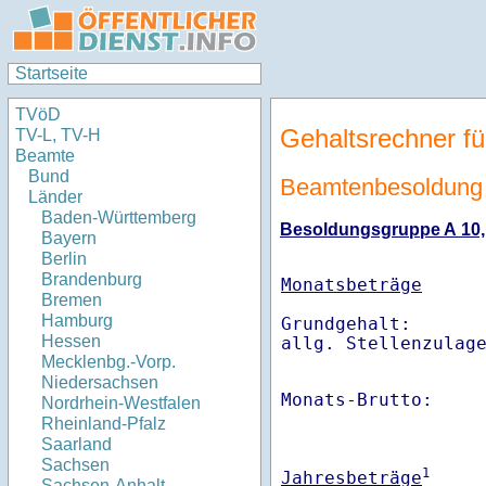
Startseite
TVöD
Gehaltsrechner fü
TV-L, TV-H
Beamte
Bund
Beamtenbesoldung 
Länder
Baden-Württemberg
Besoldungsgruppe A 10, S
Bayern
Berlin
Brandenburg
Monatsbeträge
Bremen
Hamburg
Grundgehalt:       
Hessen
Mecklenbg.-Vorp.
Niedersachsen
Monats-Brutto:    
Nordrhein-Westfalen
Rheinland-Pfalz
Saarland
Sachsen
1
Jahresbeträge
Sachsen-Anhalt