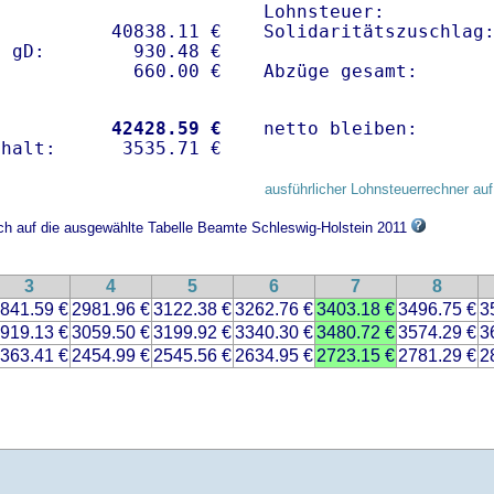
Lohnsteuer:          
          40838.11 € 

Solidaritätszuschlag:
 gD:        930.48 €

Abzüge gesamt:      
           
42428.59 €
netto bleiben:      
ausführlicher Lohnsteuerrechner auf
ich auf die ausgewählte Tabelle Beamte Schleswig-Holstein 2011
3
4
5
6
7
8
841.59 €
2981.96 €
3122.38 €
3262.76 €
3403.18 €
3496.75 €
3
919.13 €
3059.50 €
3199.92 €
3340.30 €
3480.72 €
3574.29 €
3
363.41 €
2454.99 €
2545.56 €
2634.95 €
2723.15 €
2781.29 €
2