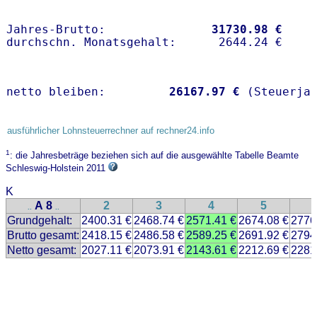
Jahres-Brutto:               
31730.98 €
netto bleiben:         
26167.97 €
 (Steuerja
ausführlicher Lohnsteuerrechner auf rechner24.info
1
: die Jahresbeträge beziehen sich auf die ausgewählte Tabelle Beamte
Schleswig-Holstein 2011
K
A 8
2
3
4
5
..
..
Grundgehalt:
2400.31 €
2468.74 €
2571.41 €
2674.08 €
2776
Brutto gesamt:
2418.15 €
2486.58 €
2589.25 €
2691.92 €
2794
Netto gesamt:
2027.11 €
2073.91 €
2143.61 €
2212.69 €
2281