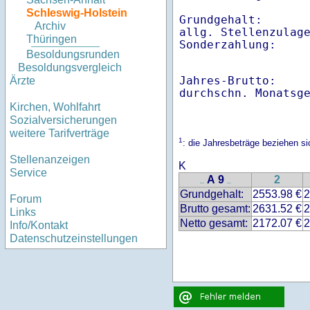
Schleswig-Holstein
Grundgehalt:       
Archiv
allg. Stellenzulage
Thüringen
Besoldungsrunden
Besoldungsvergleich
Jahres-Brutto:    
Ärzte
Kirchen, Wohlfahrt
Sozialversicherungen
weitere Tarifverträge
1
: die Jahresbeträge beziehen s
Stellenanzeigen
K
Service
A 9
2
..
..
Grundgehalt:
2553.98 €
2
Forum
Brutto gesamt:
2631.52 €
2
Links
Netto gesamt:
2172.07 €
2
Info/Kontakt
Datenschutzeinstellungen