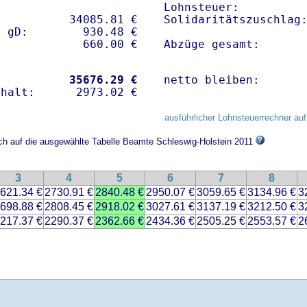
Lohnsteuer:          
          34085.81 € 

Solidaritätszuschlag:
 gD:        930.48 €

Abzüge gesamt:      
           
35676.29 €
netto bleiben:      
ausführlicher Lohnsteuerrechner auf
ich auf die ausgewählte Tabelle Beamte Schleswig-Holstein 2011
3
4
5
6
7
8
621.34 €
2730.91 €
2840.48 €
2950.07 €
3059.65 €
3134.96 €
3
698.88 €
2808.45 €
2918.02 €
3027.61 €
3137.19 €
3212.50 €
3
217.37 €
2290.37 €
2362.66 €
2434.36 €
2505.25 €
2553.57 €
2