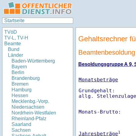
Startseite
TVöD
Gehaltsrechner fü
TV-L, TV-H
Beamte
Bund
Beamtenbesoldung 
Länder
Baden-Württemberg
Besoldungsgruppe A 9, St
Bayern
Berlin
Brandenburg
Monatsbeträge
Bremen
Hamburg
Grundgehalt:       
Hessen
Mecklenbg.-Vorp.
Niedersachsen
Monats-Brutto:    
Nordrhein-Westfalen
Rheinland-Pfalz
Saarland
Sachsen
1
Jahresbeträge
Sachsen-Anhalt