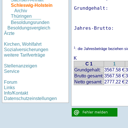
Schleswig-Holstein
Archiv
Thüringen
Besoldungsrunden
Jahres-Brutto:    
Besoldungsvergleich
Ärzte
Kirchen, Wohlfahrt
1
: die Jahresbeträge beziehen s
Sozialversicherungen
weitere Tarifverträge
K
C 1
1
..
..
Stellenanzeigen
Grundgehalt:
3567.58 €
3
Service
Brutto gesamt:
3567.58 €
3
Netto gesamt:
2777.22 €
2
Forum
Links
Info/Kontakt
Datenschutzeinstellungen