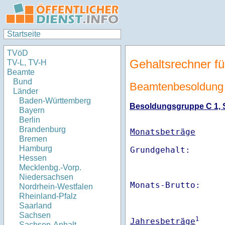
Startseite
TVöD
Gehaltsrechner fü
TV-L, TV-H
Beamte
Bund
Beamtenbesoldung 
Länder
Baden-Württemberg
Besoldungsgruppe C 1, St
Bayern
Berlin
Brandenburg
Monatsbeträge
Bremen
Hamburg
Hessen
Mecklenbg.-Vorp.
Niedersachsen
Monats-Brutto:    
Nordrhein-Westfalen
Rheinland-Pfalz
Saarland
Sachsen
1
Jahresbeträge
Sachsen-Anhalt