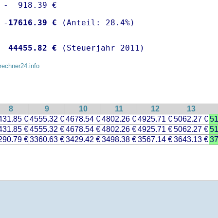
 -  918.39 €

 -
17616.39 €
  
44455.82 €
 (Steuerjahr 2011)
rechner24.info
8
9
10
11
12
13
431.85 €
4555.32 €
4678.54 €
4802.26 €
4925.71 €
5062.27 €
51
431.85 €
4555.32 €
4678.54 €
4802.26 €
4925.71 €
5062.27 €
51
290.79 €
3360.63 €
3429.42 €
3498.38 €
3567.14 €
3643.13 €
37