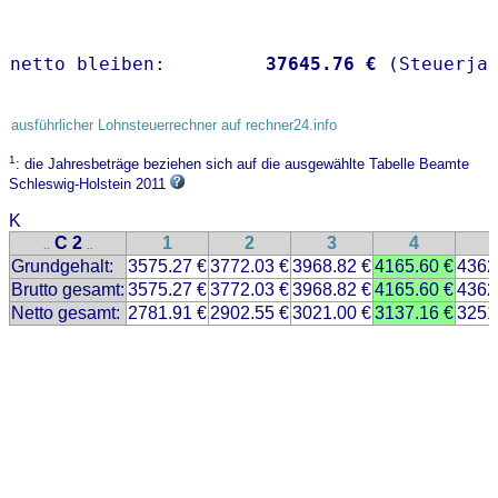
netto bleiben:         
37645.76 €
 (Steuerja
ausführlicher Lohnsteuerrechner auf rechner24.info
1
: die Jahresbeträge beziehen sich auf die ausgewählte Tabelle Beamte
Schleswig-Holstein 2011
K
C 2
1
2
3
4
..
..
Grundgehalt:
3575.27 €
3772.03 €
3968.82 €
4165.60 €
4362
Brutto gesamt:
3575.27 €
3772.03 €
3968.82 €
4165.60 €
4362
Netto gesamt:
2781.91 €
2902.55 €
3021.00 €
3137.16 €
3251