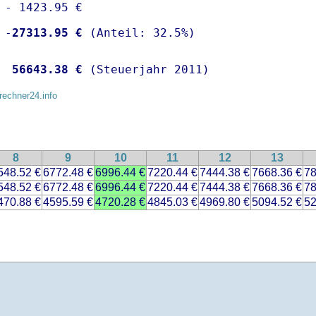
 - 1423.95 €

 -
27313.95 €
  
56643.38 €
 (Steuerjahr 2011)
rechner24.info
8
9
10
11
12
13
548.52 €
6772.48 €
6996.44 €
7220.44 €
7444.38 €
7668.36 €
78
548.52 €
6772.48 €
6996.44 €
7220.44 €
7444.38 €
7668.36 €
78
470.88 €
4595.59 €
4720.28 €
4845.03 €
4969.80 €
5094.52 €
52