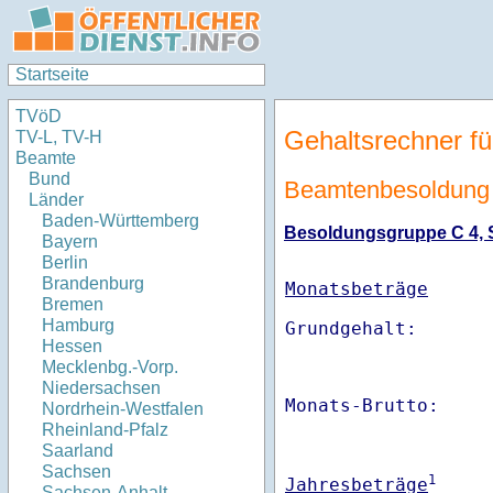
Startseite
TVöD
Gehaltsrechner fü
TV-L, TV-H
Beamte
Bund
Beamtenbesoldung 
Länder
Baden-Württemberg
Besoldungsgruppe C 4, St
Bayern
Berlin
Brandenburg
Monatsbeträge
Bremen
Hamburg
Hessen
Mecklenbg.-Vorp.
Niedersachsen
Monats-Brutto:    
Nordrhein-Westfalen
Rheinland-Pfalz
Saarland
Sachsen
1
Jahresbeträge
Sachsen-Anhalt