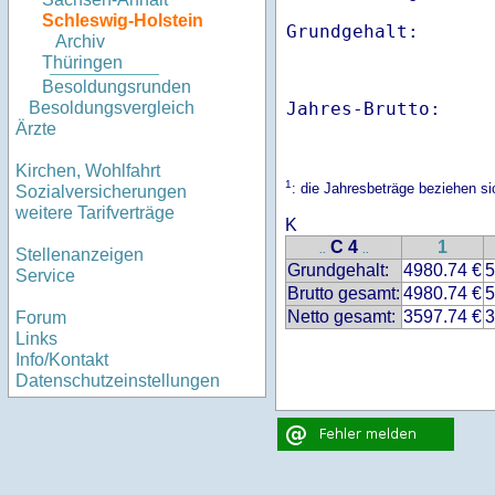
Schleswig-Holstein
Archiv
Thüringen
Besoldungsrunden
Jahres-Brutto:    
Besoldungsvergleich
Ärzte
Kirchen, Wohlfahrt
1
: die Jahresbeträge beziehen s
Sozialversicherungen
weitere Tarifverträge
K
C 4
1
..
..
Stellenanzeigen
Grundgehalt:
4980.74 €
5
Service
Brutto gesamt:
4980.74 €
5
Netto gesamt:
3597.74 €
3
Forum
Links
Info/Kontakt
Datenschutzeinstellungen