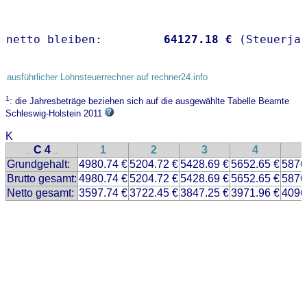
netto bleiben:         
64127.18 €
 (Steuerja
ausführlicher Lohnsteuerrechner auf rechner24.info
1
: die Jahresbeträge beziehen sich auf die ausgewählte Tabelle Beamte
Schleswig-Holstein 2011
K
C 4
1
2
3
4
..
..
Grundgehalt:
4980.74 €
5204.72 €
5428.69 €
5652.65 €
5876
Brutto gesamt:
4980.74 €
5204.72 €
5428.69 €
5652.65 €
5876
Netto gesamt:
3597.74 €
3722.45 €
3847.25 €
3971.96 €
4096