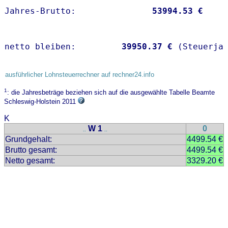
Jahres-Brutto:               
53994.53 €
netto bleiben:         
39950.37 €
 (Steuerja
ausführlicher Lohnsteuerrechner auf rechner24.info
1
: die Jahresbeträge beziehen sich auf die ausgewählte Tabelle Beamte
Schleswig-Holstein 2011
K
W 1
0
..
..
Grundgehalt:
4499.54 €
Brutto gesamt:
4499.54 €
Netto gesamt:
3329.20 €