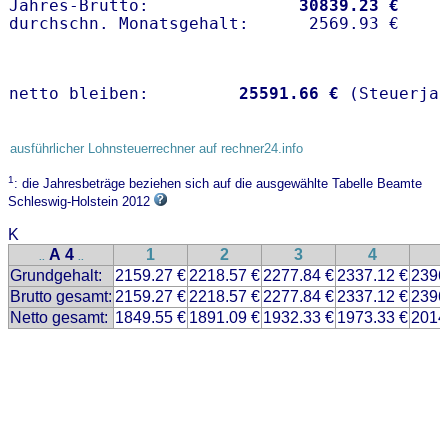
Jahres-Brutto:               
30839.23 €
netto bleiben:         
25591.66 €
 (Steuerja
ausführlicher Lohnsteuerrechner auf rechner24.info
1
: die Jahresbeträge beziehen sich auf die ausgewählte Tabelle Beamte
Schleswig-Holstein 2012
K
A 4
1
2
3
4
..
..
Grundgehalt:
2159.27 €
2218.57 €
2277.84 €
2337.12 €
2396
Brutto gesamt:
2159.27 €
2218.57 €
2277.84 €
2337.12 €
2396
Netto gesamt:
1849.55 €
1891.09 €
1932.33 €
1973.33 €
2014