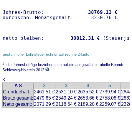
Jahres-Brutto:               
38769.12 €
netto bleiben:         
30812.31 €
 (Steuerja
ausführlicher Lohnsteuerrechner auf rechner24.info
1
: die Jahresbeträge beziehen sich auf die ausgewählte Tabelle Beamte
Schleswig-Holstein 2012
K
A 8
2
3
4
5
..
..
Grundgehalt:
2461.51 €
2531.10 €
2635.52 €
2739.94 €
2844
Brutto gesamt:
2479.65 €
2549.24 €
2653.66 €
2758.08 €
2862
Netto gesamt:
2071.29 €
2118.64 €
2189.20 €
2259.07 €
2328