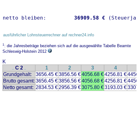
netto bleiben:         
36909.58 €
 (Steuerja
ausführlicher Lohnsteuerrechner auf rechner24.info
1
: die Jahresbeträge beziehen sich auf die ausgewählte Tabelle Beamte
Schleswig-Holstein 2012
K
C 2
1
2
3
4
..
..
Grundgehalt:
3656.45 €
3856.56 €
4056.68 €
4256.81 €
4456
Brutto gesamt:
3656.45 €
3856.56 €
4056.68 €
4256.81 €
4456
Netto gesamt:
2834.53 €
2956.39 €
3075.80 €
3193.03 €
3307