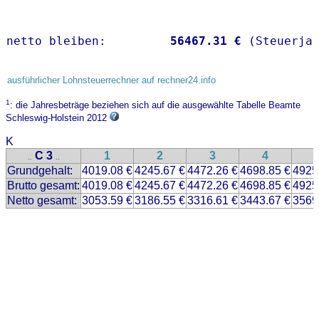
netto bleiben:         
56467.31 €
 (Steuerja
ausführlicher Lohnsteuerrechner auf rechner24.info
1
: die Jahresbeträge beziehen sich auf die ausgewählte Tabelle Beamte
Schleswig-Holstein 2012
K
C 3
1
2
3
4
..
..
Grundgehalt:
4019.08 €
4245.67 €
4472.26 €
4698.85 €
4925
Brutto gesamt:
4019.08 €
4245.67 €
4472.26 €
4698.85 €
4925
Netto gesamt:
3053.59 €
3186.55 €
3316.61 €
3443.67 €
3569