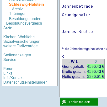
Schleswig-Holstein
1
Jahresbeträge
Archiv
Thüringen
Besoldungsrunden
Besoldungsvergleich
Ärzte
Jahres-Brutto:    
Kirchen, Wohlfahrt
Sozialversicherungen
weitere Tarifverträge
1
: die Jahresbeträge beziehen s
Stellenanzeigen
K
Service
W 1
0
..
..
Grundgehalt:
4596.43 €
Forum
Brutto gesamt:
4596.43 €
Links
Netto gesamt:
3386.61 €
Info/Kontakt
Datenschutzeinstellungen