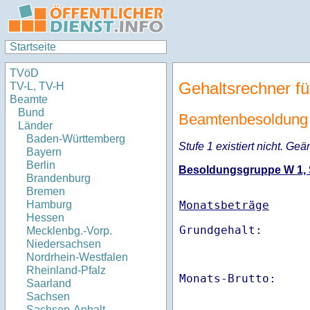
Startseite
TVöD
Gehaltsrechner fü
TV-L, TV-H
Beamte
Bund
Beamtenbesoldung 
Länder
Baden-Württemberg
Stufe 1 existiert nicht. Geä
Bayern
Berlin
Besoldungsgruppe W 1, St
Brandenburg
Bremen
Monatsbeträge
Hamburg
Hessen
Mecklenbg.-Vorp.
Niedersachsen
Nordrhein-Westfalen
Rheinland-Pfalz
Monats-Brutto:    
Saarland
Sachsen
Sachsen-Anhalt