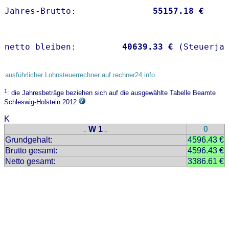
Jahres-Brutto:               
55157.18 €
netto bleiben:         
40639.33 €
 (Steuerja
ausführlicher Lohnsteuerrechner auf rechner24.info
1
: die Jahresbeträge beziehen sich auf die ausgewählte Tabelle Beamte
Schleswig-Holstein 2012
K
W 1
0
..
..
Grundgehalt:
4596.43 €
Brutto gesamt:
4596.43 €
Netto gesamt:
3386.61 €