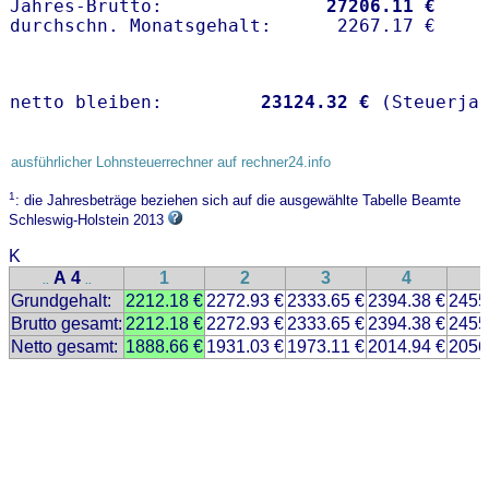
Jahres-Brutto:               
27206.11 €
netto bleiben:         
23124.32 €
 (Steuerja
ausführlicher Lohnsteuerrechner auf rechner24.info
1
: die Jahresbeträge beziehen sich auf die ausgewählte Tabelle Beamte
Schleswig-Holstein 2013
K
A 4
1
2
3
4
..
..
Grundgehalt:
2212.18 €
2272.93 €
2333.65 €
2394.38 €
2455
Brutto gesamt:
2212.18 €
2272.93 €
2333.65 €
2394.38 €
2455
Netto gesamt:
1888.66 €
1931.03 €
1973.11 €
2014.94 €
2056