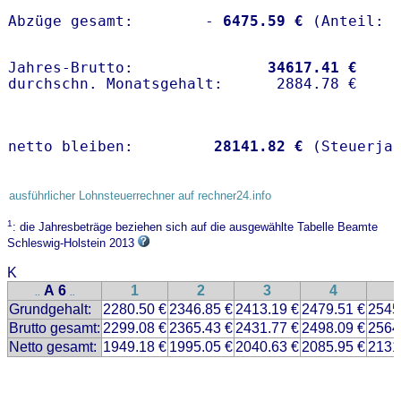
Abzüge gesamt:        -
 6475.59 €
Jahres-Brutto:               
34617.41 €
netto bleiben:         
28141.82 €
 (Steuerja
ausführlicher Lohnsteuerrechner auf rechner24.info
1
: die Jahresbeträge beziehen sich auf die ausgewählte Tabelle Beamte
Schleswig-Holstein 2013
K
A 6
1
2
3
4
..
..
Grundgehalt:
2280.50 €
2346.85 €
2413.19 €
2479.51 €
2545
Brutto gesamt:
2299.08 €
2365.43 €
2431.77 €
2498.09 €
2564
Netto gesamt:
1949.18 €
1995.05 €
2040.63 €
2085.95 €
2131