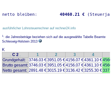
netto bleiben:         
40460.21 €
 (Steuerja
ausführlicher Lohnsteuerrechner auf rechner24.info
1
: die Jahresbeträge beziehen sich auf die ausgewählte Tabelle Beamte
Schleswig-Holstein 2013
K
C 2
1
2
3
4
..
..
Grundgehalt:
3746.03 €
3951.05 €
4156.07 €
4361.10 €
4566
Brutto gesamt:
3746.03 €
3951.05 €
4156.07 €
4361.10 €
4566
Netto gesamt:
2891.48 €
3015.19 €
3136.42 €
3255.30 €
3371