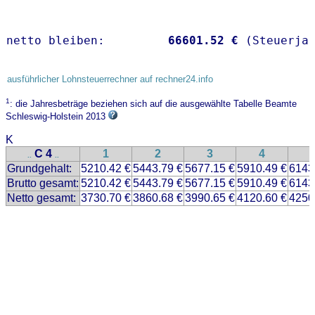
netto bleiben:         
66601.52 €
 (Steuerja
ausführlicher Lohnsteuerrechner auf rechner24.info
1
: die Jahresbeträge beziehen sich auf die ausgewählte Tabelle Beamte
Schleswig-Holstein 2013
K
C 4
1
2
3
4
..
..
Grundgehalt:
5210.42 €
5443.79 €
5677.15 €
5910.49 €
6143
Brutto gesamt:
5210.42 €
5443.79 €
5677.15 €
5910.49 €
6143
Netto gesamt:
3730.70 €
3860.68 €
3990.65 €
4120.60 €
4250