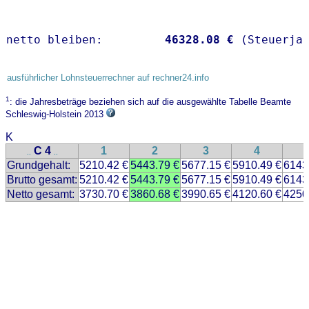
netto bleiben:         
46328.08 €
 (Steuerja
ausführlicher Lohnsteuerrechner auf rechner24.info
1
: die Jahresbeträge beziehen sich auf die ausgewählte Tabelle Beamte
Schleswig-Holstein 2013
K
C 4
1
2
3
4
..
..
Grundgehalt:
5210.42 €
5443.79 €
5677.15 €
5910.49 €
6143
Brutto gesamt:
5210.42 €
5443.79 €
5677.15 €
5910.49 €
6143
Netto gesamt:
3730.70 €
3860.68 €
3990.65 €
4120.60 €
4250