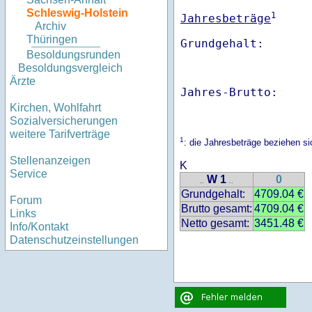
Schleswig-Holstein
1
Jahresbeträge
Archiv
Thüringen
Besoldungsrunden
Besoldungsvergleich
Ärzte
Jahres-Brutto:    
Kirchen, Wohlfahrt
Sozialversicherungen
weitere Tarifverträge
1
: die Jahresbeträge beziehen s
Stellenanzeigen
K
Service
W 1
0
..
..
Grundgehalt:
4709.04 €
Forum
Brutto gesamt:
4709.04 €
Links
Netto gesamt:
3451.48 €
Info/Kontakt
Datenschutzeinstellungen