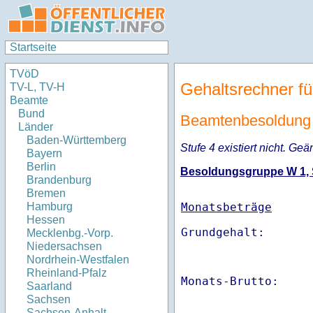
Startseite
TVöD
Gehaltsrechner fü
TV-L, TV-H
Beamte
Bund
Beamtenbesoldung 
Länder
Baden-Württemberg
Stufe 4 existiert nicht. Geä
Bayern
Berlin
Besoldungsgruppe W 1, St
Brandenburg
Bremen
Monatsbeträge
Hamburg
Hessen
Mecklenbg.-Vorp.
Niedersachsen
Nordrhein-Westfalen
Rheinland-Pfalz
Monats-Brutto:    
Saarland
Sachsen
Sachsen-Anhalt