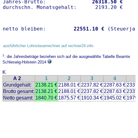
Jahres-Brutto:               
26318.50 €
netto bleiben:         
22551.10 €
 (Steuerja
ausführlicher Lohnsteuerrechner auf rechner24.info
1
: die Jahresbeträge beziehen sich auf die ausgewählte Tabelle Beamte
Schleswig-Holstein 2014
K
A 2
1
2
3
4
..
Grundgehalt:
2138.21 €
2188.01 €
2237.82 €
2287.63 €
2337
Brutto gesamt:
2138.21 €
2188.01 €
2237.82 €
2287.63 €
2337
Netto gesamt:
1840.70 €
1875.57 €
1910.34 €
1945.02 €
1979