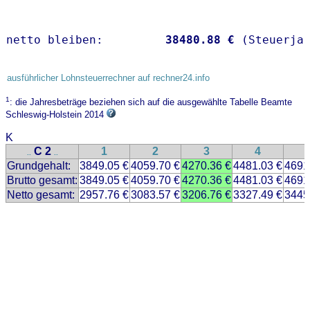
netto bleiben:         
38480.88 €
 (Steuerja
ausführlicher Lohnsteuerrechner auf rechner24.info
1
: die Jahresbeträge beziehen sich auf die ausgewählte Tabelle Beamte
Schleswig-Holstein 2014
K
C 2
1
2
3
4
..
..
Grundgehalt:
3849.05 €
4059.70 €
4270.36 €
4481.03 €
4691
Brutto gesamt:
3849.05 €
4059.70 €
4270.36 €
4481.03 €
4691
Netto gesamt:
2957.76 €
3083.57 €
3206.76 €
3327.49 €
3445